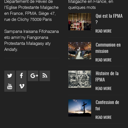
Malgache en France, en
Département de Réveil de
quelques mots
l'Eglise Protestante Malgache
en France, FPMA. Siège 47,
Qui est la FPMA
rue de Clichy 75009 Paris
?
Sampana Iraisana Fifohazana
READ MORE
eto amin'ny Fiangonana
Protestanta Malagasy aty
Communion en
Andafy.
mission
READ MORE
Histoire de la
FPMA
READ MORE
Confession de
foi
READ MORE