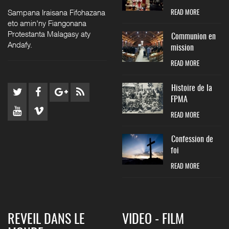
Sampana Iraisana Fifohazana
READ MORE
eto amin'ny Fiangonana
Protestanta Malagasy aty
Communion en
Andafy.
mission
READ MORE
Histoire de la
FPMA
READ MORE
Confession de
foi
READ MORE
REVEIL DANS LE
VIDEO - FILM