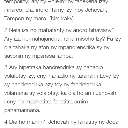
tempoliny; ary ny Anjelin*'ny fanekena Izay
irinareo, dia, indro, tamy Izy, hoy Jehovah,
Tompon'ny maro. [Na: Iraky]
2 Nefa iza no mahatanty ny andro hihaviany?
Ary iza no mahajanona, raha miseho Izy? Fa Izy
dia tahaka ny afon'ny mpandrendrika sy ny
savonin'ny mpanasa lamba.
3 Ary hipetraka handrendrika sy hanadio
volafotsy Izy; eny, hanadio ny taranak'i Levy Izy
sy handrendrika azy toy ny fandrendrika
volamena sy volafotsy, ka dia ho an'i Jehovah
ireny ho mpanatitra fanatitra amim-
pahamarinana.
4 Dia ho mamin'i Jehovah ny fanatitry ny Joda