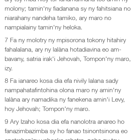
molony; tamin'ny fiadanana sy ny fahitsiana no
niarahany nandeha tamiko, ary maro no
nampialainy tamin'ny heloka.
7 Fa ny molotry ny mpisorona tokony hitahiry
fahalalana, ary ny lalàna hotadiavina eo am-
bavany, satria irak'i Jehovah, Tompon'ny maro,
izy.
8 Fa ianareo kosa dia efa nivily lalana sady
nampahatafintohina olona maro ny amin'ny
lalàna ary namadika ny fanekena amin'i Levy,
hoy Jehovah; Tompon'ny maro.
9 Ary Izaho kosa dia efa nanolotra anareo ho
fanazimbazimba sy ho fanao tsinontsinona eo