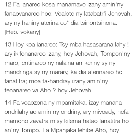
12 Fa ianareo kosa manamavo izany amin'ny
fanaovanareo hoe: Voaloto ny latabatr'i Jehovah,
ary ny haniny aterina eo* dia tsinontsinona.
[Heb. vokany]
13 Hoy koa ianareo: Tsy mba hasasarana lahy !
ary ikifonanareo izany, hoy Jehovah, Tompon'ny
maro; entinareo ny nalaina an-keriny sy ny
mandringa sy ny marary, ka dia aterinareo ho
fanatitra; moa ta-handray izany amin'ny
tenanareo va Aho ? hoy Jehovah.
14 Fa voaozona ny mpamitaka, izay manana
ondrilahy ao amin'ny ondriny, ary mivoady, nefa
mamono zavatra misy kilema hatao fanatitra ho
an'ny Tompo. Fa Mpanjaka lehibe Aho, hoy