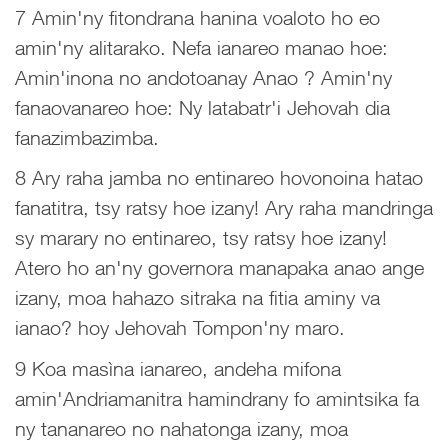
7 Amin'ny fitondrana hanina voaloto ho eo
amin'ny alitarako. Nefa ianareo manao hoe:
Amin'inona no andotoanay Anao ? Amin'ny
fanaovanareo hoe: Ny latabatr'i Jehovah dia
fanazimbazimba.
8 Ary raha jamba no entinareo hovonoina hatao
fanatitra, tsy ratsy hoe izany! Ary raha mandringa
sy marary no entinareo, tsy ratsy hoe izany!
Atero ho an'ny governora manapaka anao ange
izany, moa hahazo sitraka na fitia aminy va
ianao? hoy Jehovah Tompon'ny maro.
9 Koa masìna ianareo, andeha mifona
amin'Andriamanitra hamindrany fo amintsika fa
ny tananareo no nahatonga izany, moa