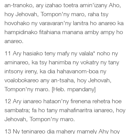
an-tranoko, ary izahao toetra amin'izany Aho,
hoy Jehovah, Tompon'ny maro, raha tsy
hovohako ny varavaran'ny lanitra ho anareo ka
hampidinako fitahiana manana amby ampy ho
anareo.
11 Ary hasiako teny mafy ny valala* noho ny
aminareo, ka tsy hanimba ny vokatry ny tany
intsony ireny, ka dia hahavanom-boa ny
voalobokareo any an-tsaha, hoy Jehovah,
Tompon'ny maro. [Heb. mpandany]
12 Ary ianareo hataon'ny firenena rehetra hoe
sambatra; fa ho tany mahafinaritra ianareo, hoy
Jehovah, Tompon'ny maro.
13 Ny teninareo dia mahery mamely Ahy hoy