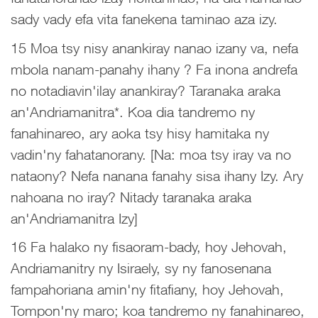
sady vady efa vita fanekena taminao aza izy.
15 Moa tsy nisy anankiray nanao izany va, nefa
mbola nanam-panahy ihany ? Fa inona andrefa
no notadiavin'ilay anankiray? Taranaka araka
an'Andriamanitra*. Koa dia tandremo ny
fanahinareo, ary aoka tsy hisy hamitaka ny
vadin'ny fahatanorany. [Na: moa tsy iray va no
nataony? Nefa nanana fanahy sisa ihany Izy. Ary
nahoana no iray? Nitady taranaka araka
an'Andriamanitra Izy]
16 Fa halako ny fisaoram-bady, hoy Jehovah,
Andriamanitry ny Isiraely, sy ny fanosenana
fampahoriana amin'ny fitafiany, hoy Jehovah,
Tompon'ny maro; koa tandremo ny fanahinareo,