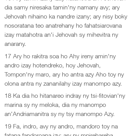
dia samy niresaka tamin'ny namany avy; ary
Jehovah nihaino ka nandre izany; ary nisy boky
nosoratana teo anatrehany ho fahatsiarovana
izay matahotra an'i Jehovah sy mihevitra ny
anarany.
17 Ary ho rakitra soa ho Ahy ireny amin'ny
andro izay hotendreko, hoy Jehovah,
Tompon'ny maro, ary ho antra azy Aho toy ny
olona antra ny zananilahy izay manompo azy.
18 Ka dia ho hitanareo indray ny tsi-fitovian'ny
marina sy ny meloka, dia ny manompo
an'Andriamanitra sy ny tsy manompo Azy.
19 Fa, indro, avy ny andro, mandoro toy na
fatana fandoroana izy; ary ny mpirehareha