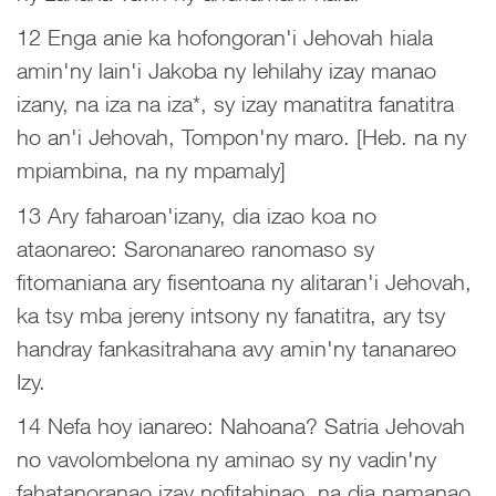
12 Enga anie ka hofongoran'i Jehovah hiala
amin'ny lain'i Jakoba ny lehilahy izay manao
izany, na iza na iza*, sy izay manatitra fanatitra
ho an'i Jehovah, Tompon'ny maro. [Heb. na ny
mpiambina, na ny mpamaly]
13 Ary faharoan'izany, dia izao koa no
ataonareo: Saronanareo ranomaso sy
fitomaniana ary fisentoana ny alitaran'i Jehovah,
ka tsy mba jereny intsony ny fanatitra, ary tsy
handray fankasitrahana avy amin'ny tananareo
Izy.
14 Nefa hoy ianareo: Nahoana? Satria Jehovah
no vavolombelona ny aminao sy ny vadin'ny
fahatanoranao izay nofitahinao, na dia namanao