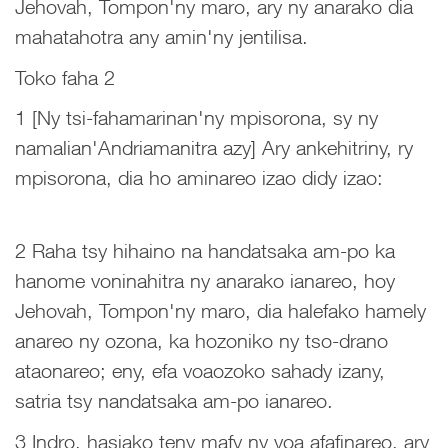
Jehovah, Tompon'ny maro, ary ny anarako dia
mahatahotra any amin'ny jentilisa.
Toko faha 2
1 [Ny tsi-fahamarinan'ny mpisorona, sy ny
namalian'Andriamanitra azy] Ary ankehitriny, ry
mpisorona, dia ho aminareo izao didy izao:
2 Raha tsy hihaino na handatsaka am-po ka
hanome voninahitra ny anarako ianareo, hoy
Jehovah, Tompon'ny maro, dia halefako hamely
anareo ny ozona, ka hozoniko ny tso-drano
ataonareo; eny, efa voaozoko sahady izany,
satria tsy nandatsaka am-po ianareo.
3 Indro, hasiako teny mafy ny voa afafinareo, ary