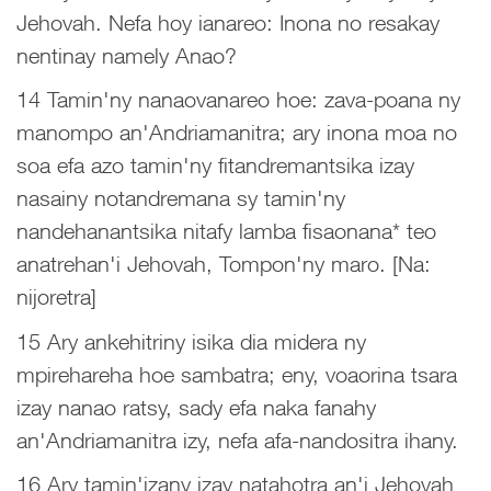
Jehovah. Nefa hoy ianareo: Inona no resakay
nentinay namely Anao?
14 Tamin'ny nanaovanareo hoe: zava-poana ny
manompo an'Andriamanitra; ary inona moa no
soa efa azo tamin'ny fitandremantsika izay
nasainy notandremana sy tamin'ny
nandehanantsika nitafy lamba fisaonana* teo
anatrehan'i Jehovah, Tompon'ny maro. [Na:
nijoretra]
15 Ary ankehitriny isika dia midera ny
mpirehareha hoe sambatra; eny, voaorina tsara
izay nanao ratsy, sady efa naka fanahy
an'Andriamanitra izy, nefa afa-nandositra ihany.
16 Ary tamin'izany izay natahotra an'i Jehovah