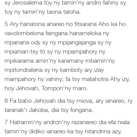
sy Jerosalema toy ny tamin'ny andro fahiny sy
toy ny tamin'ny taona taloha.
5 Ary hanatona anareo ho fitsarana Aho ka ho
vavolombelona faingana hanameloka ny
mpanana ody sy ny mpijangajanga sy ny
mpianian-tsy tò sy ny mpampahory ny
mpikarama amin'ny karamany mbamin'ny
mpitondratena sy ny kamboty ary izay
mampahory ny vahiny; fa tsy matahotra Ahy izy,
hoy Jehovah, Tompon'ny maro.
6 Fa Izaho Jehovah dia tsy miova, ary ianareo, ry
taranak'i Jakoba, dia tsy fongana.
7 Hatramin'ny andron'ny razanareo dia efa niala
tamin'ny didiko ianareo ka tsy nitandrina azy.