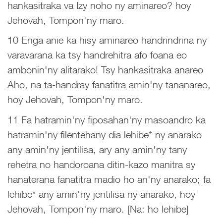
hankasitraka va Izy noho ny aminareo? hoy
Jehovah, Tompon'ny maro.
10 Enga anie ka hisy aminareo handrindrina ny
varavarana ka tsy handrehitra afo foana eo
ambonin'ny alitarako! Tsy hankasitraka anareo
Aho, na ta-handray fanatitra amin'ny tananareo,
hoy Jehovah, Tompon'ny maro.
11 Fa hatramin'ny fiposahan'ny masoandro ka
hatramin'ny filentehany dia lehibe* ny anarako
any amin'ny jentilisa, ary any amin'ny tany
rehetra no handoroana ditin-kazo manitra sy
hanaterana fanatitra madio ho an'ny anarako; fa
lehibe* any amin'ny jentilisa ny anarako, hoy
Jehovah, Tompon'ny maro. [Na: ho lehibe]