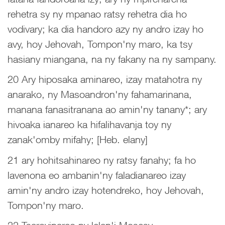
rehetra sy ny mpanao ratsy rehetra dia ho
vodivary; ka dia handoro azy ny andro izay ho
avy, hoy Jehovah, Tompon'ny maro, ka tsy
hasiany miangana, na ny fakany na ny sampany.
20 Ary hiposaka aminareo, izay matahotra ny
anarako, ny Masoandron'ny fahamarinana,
manana fanasitranana ao amin'ny tanany*; ary
hivoaka ianareo ka hifalihavanja toy ny
zanak'omby mifahy; [Heb. elany]
21 ary hohitsahinareo ny ratsy fanahy; fa ho
lavenona eo ambanin'ny faladianareo izay
amin'ny andro izay hotendreko, hoy Jehovah,
Tompon'ny maro.