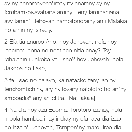
sy ny nanamavoan'ireny ny anarany sy ny
fombam-pivavahana aminy] Teny faminaniana
avy tamin'i Jehovah nampitondrainy an'i Malakia
ho amin'ny Isiraely.
2 Efa tia anareo Aho, hoy Jehovah; nefa hoy
ianareo: Inona no nentinao nitia anay? Tsy
rahalahin'i Jakoba va Esao? hoy Jehovah; nefa
Jakoba no tiako,
3 fa Esao no halako, ka nataoko tany lao ny
tendrombohiny, ary ny lovany natolotro ho an'ny
amboadia* any an-efitra. [Na: jakala]
4 Na dia hoy aza Edoma: Torotoro izahay, nefa
mbola hamboarinay indray ny efa rava dia izao
no lazain'i Jehovah, Tompon'ny maro: Ireo dia