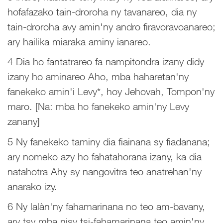
hofafazako tain-droroha ny tavanareo, dia ny
tain-droroha avy amin'ny andro firavoravoanareo;
ary hailika miaraka aminy ianareo.
4 Dia ho fantatrareo fa nampitondra izany didy
izany ho aminareo Aho, mba haharetan'ny
fanekeko amin'i Levy*, hoy Jehovah, Tompon'ny
maro. [Na: mba ho fanekeko amin'ny Levy
zanany]
5 Ny fanekeko taminy dia fiainana sy fiadanana;
ary nomeko azy ho fahatahorana izany, ka dia
natahotra Ahy sy nangovitra teo anatrehan'ny
anarako izy.
6 Ny lalàn'ny fahamarinana no teo am-bavany,
ary tsy mba nisy tsi-fahamarinana teo amin'ny