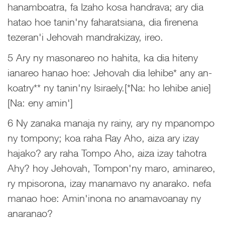
hanamboatra, fa Izaho kosa handrava; ary dia
hatao hoe tanin'ny faharatsiana, dia firenena
tezeran'i Jehovah mandrakizay, ireo.
5 Ary ny masonareo no hahita, ka dia hiteny
ianareo hanao hoe: Jehovah dia lehibe* any an-
koatry** ny tanin'ny Isiraely.[*Na: ho lehibe anie]
[Na: eny amin']
6 Ny zanaka manaja ny rainy, ary ny mpanompo
ny tompony; koa raha Ray Aho, aiza ary izay
hajako? ary raha Tompo Aho, aiza izay tahotra
Ahy? hoy Jehovah, Tompon'ny maro, aminareo,
ry mpisorona, izay manamavo ny anarako. nefa
manao hoe: Amin'inona no anamavoanay ny
anaranao?