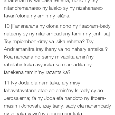
anatrehan'ny vahoaka rehetra, noho ny tsy
nitandremanareo ny lalako sy ny nizahanareo
tavan'olona ny amin'ny lalàna.
10 [Fananarana ny olona noho ny fisaoram-bady
nataony sy ny nifanambadiany tamin'ny jentilisa]
Tsy mpiombon-dray va isika rehetra? Tsy
Andriamanitra iray ihany va no nahary antsika ?
Koa nahoana no samy mivadika amin'ny
rahalahintsika avy isika ka mamadika ny
fanekena tamin'ny razantsika?
11 Ny Joda efa namitaka, ary misy
fahavetavetana atao ao amin'ny Isiraely sy ao
Jerosalema; fa ny Joda efa nandoto ny fitoera-
masin'i Jehovah, izay tiany, sady efa nanambady
ny zanaka-vavin'ny andriamani-kafa.