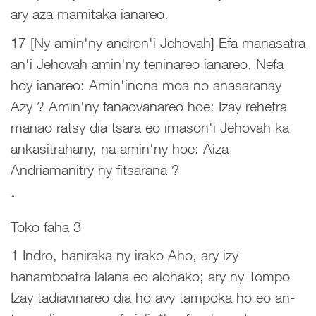
ary aza mamitaka ianareo.
17 [Ny amin'ny andron'i Jehovah] Efa manasatra
an'i Jehovah amin'ny teninareo ianareo. Nefa
hoy ianareo: Amin'inona moa no anasaranay
Azy ? Amin'ny fanaovanareo hoe: Izay rehetra
manao ratsy dia tsara eo imason'i Jehovah ka
ankasitrahany, na amin'ny hoe: Aiza
Andriamanitry ny fitsarana ?
*
Toko faha 3
1 Indro, haniraka ny irako Aho, ary izy
hanamboatra lalana eo alohako; ary ny Tompo
Izay tadiavinareo dia ho avy tampoka ho eo an-