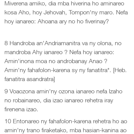
Miverena amiko, dia mba hiverina ho aminareo
kosa Aho, hoy Jehovah, Tompon'ny maro. Nefa
hoy ianareo: Ahoana ary no ho fiverinay?
8 Handroba an'Andriamanitra va ny olona, no
mandroba Ahy ianareo ? Nefa hoy ianareo:
Amin'inona moa no androbanay Anao ?
Amin'ny fahafolon-karena sy ny fanatitra*. [Heb.
fanatitra asandratra]
9 Voaozona amin'ny ozona ianareo nefa Izaho
no robainareo, dia izao ianareo rehetra iray
firenena izao.
10 Entonareo ny fahafolon-karena rehetra ho ao
amin'ny trano firaketako, mba hasian-kanina ao