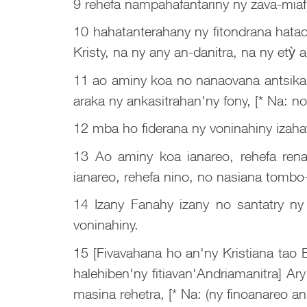
9 rehefa nampahafantariny ny zava-miafi
10 hahatanterahany ny fitondrana hatao
Kristy, na ny any an-danitra, na ny etỳ
11 ao aminy koa no nanaovana antsika h
araka ny ankasitrahan'ny fony, [* Na: no
12 mba ho fiderana ny voninahiny izahay
13 Ao aminy koa ianareo, rehefa rena
ianareo, rehefa nino, no nasiana tombo
14 Izany Fanahy izany no santatry ny
voninahiny.
15 [Fivavahana ho an'ny Kristiana tao
halehiben'ny fitiavan'Andriamanitra] A
masina rehetra, [* Na: (ny finoanareo an