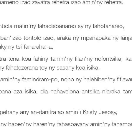
mameno izao zavatra rehetra izao amin'ny rehetra.
 mbola matin'ny fahadisoanareo sy ny fahotanareo,
mban'izao tontolo izao, araka ny mpanapaka ny fanja
aky ny tsi-fanarahana;
tra tena koa fahiny tamin'ny filan'ny nofontsika, 
ny fahatezerana toy ny sasany koa isika.
amin'ny famindram-po, noho ny halehiben'ny fitiavany
ana aza isika, dia nahavelona antsika niaraka ta
petrany any an-danitra ao amin'i Kristy Jesosy,
ny haben'ny haren'ny fahasoavany amin'ny fahamora