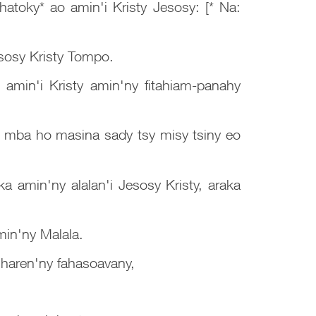
toky* ao amin'i Kristy Jesosy: [* Na:
sosy Kristy Tompo.
o amin'i Kristy amin'ny fitahiam-panahy
o, mba ho masina sady tsy misy tsiny eo
a amin'ny alalan'i Jesosy Kristy, araka
min'ny Malala.
 haren'ny fahasoavany,