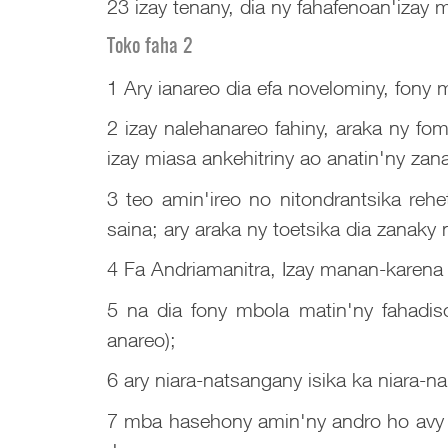
23 izay tenany, dia ny fahafenoan'izay 
Toko faha 2
1 Ary ianareo dia efa novelominy, fony
2 izay nalehanareo fahiny, araka ny fo
izay miasa ankehitriny ao anatin'ny zan
3 teo amin'ireo no nitondrantsika rehe
saina; ary araka ny toetsika dia zanaky 
4 Fa Andriamanitra, Izay manan-karena 
5 na dia fony mbola matin'ny fahadiso
anareo);
6 ary niara-natsangany isika ka niara-na
7 mba hasehony amin'ny andro ho avy 