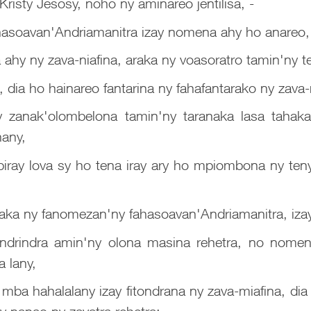
 Kristy Jesosy, noho ny aminareo jentilisa, -
ahasoavan'Andriamanitra izay nomena ahy ho anareo,
hy ny zava-niafina, araka ny voasoratro tamin'ny te
dia ho hainareo fantarina ny fahafantarako ny zava-ni
y zanak'olombelona tamin'ny taranaka lasa tahaka
any,
piray lova sy ho tena iray ary ho mpiombona ny ten
a ny fanomezan'ny fahasoavan'Andriamanitra, izay 
indrindra amin'ny olona masina rehetra, no nomen
a lany,
mba hahalalany izay fitondrana ny zava-miafina, dia 