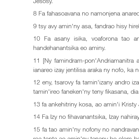
Jesosy.
8 Fa fahasoavana no namonjena anareo 
9 tsy avy amin'ny asa, fandrao hisy hir
10 Fa asany isika, voaforona tao a
handehanantsika eo aminy.
11 [Ny famindram-pon'Andriamanitra am
ianareo izay jentilisa araka ny nofo, ka
12 eny, tsarovy fa tamin'izany andro iza
tamin'ireo faneken'ny teny fikasana, di
13 fa ankehitriny kosa, ao amin'i Kristy 
14 Fa Izy no fihavanantsika, Izay nahira
15 fa tao amin'ny nofony no nandravan
roa tonta ao amin'ny tenany ho olom-ba