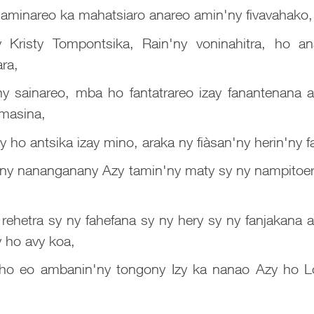
 aminareo ka mahatsiaro anareo amin'ny fivavahako,
Kristy Tompontsika, Rain'ny voninahitra, ho a
ra,
 sainareo, mba ho fantatrareo izay fanantenana av
 masina,
y ho antsika izay mino, araka ny fiàsan'ny herin'ny f
in'ny nananganany Azy tamin'ny maty sy ny nampito
ehetra sy ny fahefana sy ny hery sy ny fanjakana ar
y ho avy koa,
a ho eo ambanin'ny tongony Izy ka nanao Azy ho L