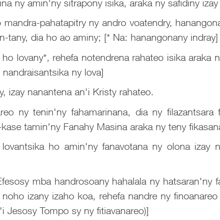
na ny amin'ny sitrapony isika, araka ny safidiny iza
 mandra-pahatapitry ny andro voatendry, hanangonan
 an-tany, dia ho ao aminy; [* Na: hanangonany indray]
o lovany*, rehefa notendrena rahateo isika araka ny
 nandraisantsika ny lova]
, izay nanantena an'i Kristy rahateo.
reo ny tenin'ny fahamarinana, dia ny filazantsara
-kase tamin'ny Fanahy Masina araka ny teny fikasan
 lovantsika ho amin'ny fanavotana ny olona izay n
 Efesosy mba handrosoany hahalala ny hatsaran'ny 
ry noho izany izaho koa, rehefa nandre ny finoanareo
'i Jesosy Tompo sy ny fitiavanareo)]