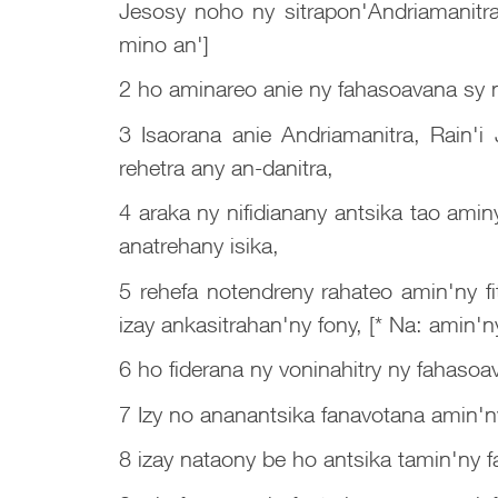
Jesosy noho ny sitrapon'Andriamanitr
mino an']
2 ho aminareo anie ny fahasoavana sy n
3 Isaorana anie Andriamanitra, Rain'i 
rehetra any an-danitra,
4 araka ny nifidianany antsika tao ami
anatrehany isika,
5 rehefa notendreny rahateo amin'ny fi
izay ankasitrahan'ny fony, [* Na: amin'n
6 ho fiderana ny voninahitry ny fahas
7 Izy no ananantsika fanavotana amin'n
8 izay nataony be ho antsika tamin'ny f