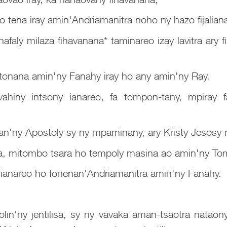
 tena iray amin'Andriamanitra noho ny hazo fijalian
afaly milaza fihavanana* taminareo izay lavitra ary f
atonana amin'ny Fanahy iray ho any amin'ny Ray.
hiny intsony ianareo, fa tompon-tany, mpiray 
'ny Apostoly sy ny mpaminany, ary Kristy Jesosy no
etra, mitombo tsara ho tempoly masina ao amin'ny T
 ianareo ho fonenan'Andriamanitra amin'ny Fanahy.
lin'ny jentilisa, sy ny vavaka aman-tsaotra nataon