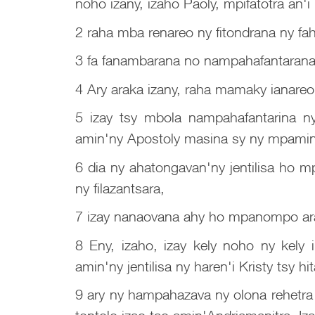
noho izany, izaho Paoly, mpifatotra an'i
2 raha mba renareo ny fitondrana ny f
3 fa fanambarana no nampahafantarana a
4 Ary araka izany, raha mamaky ianareo, 
5 izay tsy mbola nampahafantarina n
amin'ny Apostoly masina sy ny mpamin
6 dia ny ahatongavan'ny jentilisa ho m
ny filazantsara,
7 izay nanaovana ahy ho mpanompo arak
8 Eny, izaho, izay kely noho ny kely 
amin'ny jentilisa ny haren'i Kristy tsy hit
9 ary ny hampahazava ny olona rehetra 