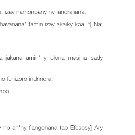
a, izay namonoany ny fandrafiana.
ihavanana* tamin'izay akaiky koa. *[ Na:
fanjakana amin'ny olona masina sady
 fehizoro indrindra;
ompo.
y ho an'ny fiangonana tao Efesosy] Ary