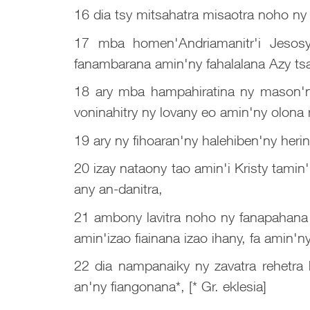
16 dia tsy mitsahatra misaotra noho ny
17 mba homen'Andriamanitr'i Jesosy 
fanambarana amin'ny fahalalana Azy tsa
18 ary mba hampahiratina ny mason'ny
voninahitry ny lovany eo amin'ny olona
19 ary ny fihoaran'ny halehiben'ny herin
20 izay nataony tao amin'i Kristy tam
any an-danitra,
21 ambony lavitra noho ny fanapahana r
amin'izao fiainana izao ihany, fa amin'n
22 dia nampanaiky ny zavatra rehetr
an'ny fiangonana*, [* Gr. eklesia]