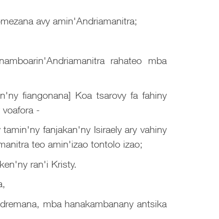
nomezana avy amin'Andriamanitra;
namboarin'Andriamanitra rahateo mba
n'ny fiangonana] Koa tsarovy fa fahiny
 voafora -
 tamin'ny fanjakan'ny Isiraely ary vahiny
anitra teo amin'izao tontolo izao;
en'ny ran'i Kristy.
a,
otandremana, mba hanakambanany antsika