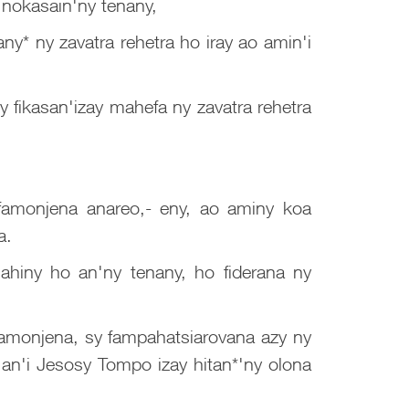
y nokasain'ny tenany,
y* ny zavatra rehetra ho iray ao amin'i
 fikasan'izay mahefa ny zavatra rehetra
 famonjena anareo,- eny, ao aminy koa
a.
ahiny ho an'ny tenany, ho fiderana ny
famonjena, sy fampahatsiarovana azy ny
 an'i Jesosy Tompo izay hitan*'ny olona