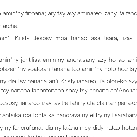
amin'ny finoana; ary tsy avy aminareo izany, fa fa
ehareha.
min'i Kristy Jesosy mba hanao asa tsara, izay 
in'ny jentilisa amin'ny andraisany azy ho ao ami
 nolazain'ny voaforan-tanana teo amin'ny nofo hoe tsy
ny dia tsy nanana an'i Kristy ianareo, fa olon-ko azy
a tsy nanana fanantenana sady tsy nanana an'Andriam
Jesosy, ianareo izay lavitra fahiny dia efa nampanakek
y antsika roa tonta ka nandrava ny efitry ny fisarahan
y ny fandrafiana, dia ny lalàna nisy didy natao h
ovao iray, ka hanaovany fihavanana,