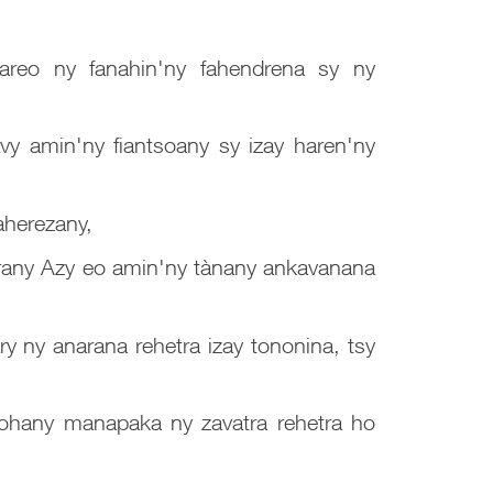
nareo ny fanahin'ny fahendrena sy ny
y amin'ny fiantsoany sy izay haren'ny
aherezany,
erany Azy eo amin'ny tànany ankavanana
y ny anarana rehetra izay tononina, tsy
ohany manapaka ny zavatra rehetra ho