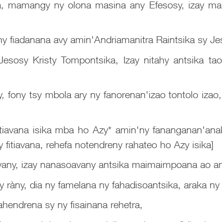
a, mamangy ny olona masina any Efesosy, izay maha
y fiadanana avy amin'Andriamanitra Raintsika sy Je
Jesosy Kristy Tompontsika, Izay nitahy antsika ta
ny, fony tsy mbola ary ny fanorenan'izao tontolo iza
tiavana isika mba ho Azy* amin'ny fananganan'anak
y fitiavana, rehefa notendreny rahateo ho Azy isika]
oavany, izay nanasoavany antsika maimaimpoana ao a
y ràny, dia ny famelana ny fahadisoantsika, araka ny
ahendrena sy ny fisainana rehetra,