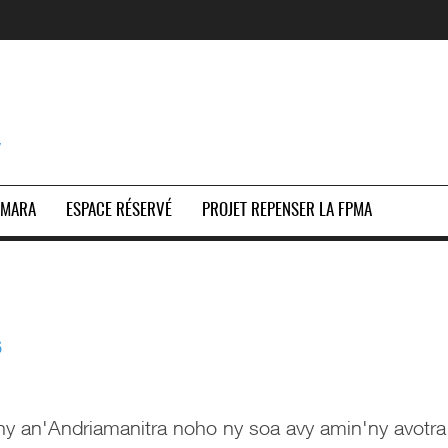
Y
OMARA
ESPACE RÉSERVÉ
PROJET REPENSER LA FPMA
6
ny an'Andriamanitra noho ny soa avy amin'ny avotra n