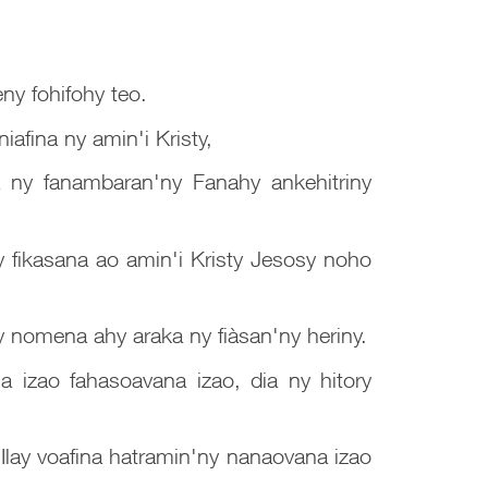
ny fohifohy teo.
afina ny amin'i Kristy,
 ny fanambaran'ny Fanahy ankehitriny
y fikasana ao amin'i Kristy Jesosy noho
nomena ahy araka ny fiàsan'ny heriny.
a izao fahasoavana izao, dia ny hitory
Ilay voafina hatramin'ny nanaovana izao