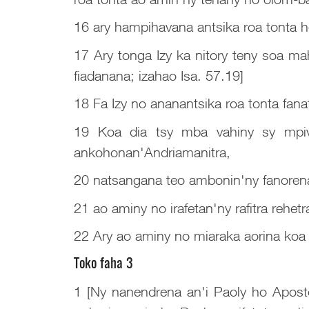
16 ary hampihavana antsika roa tonta ho
17 Ary tonga Izy ka nitory teny soa mah
fiadanana; izahao Isa. 57.19]
18 Fa Izy no ananantsika roa tonta fan
19 Koa dia tsy mba vahiny sy mpiva
ankohonan'Andriamanitra,
20 natsangana teo ambonin'ny fanorenan
21 ao aminy no irafetan'ny rafitra reh
22 Ary ao aminy no miaraka aorina koa
Toko faha 3
1 [Ny nanendrena an'i Paoly ho Aposto