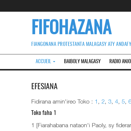
FIFOHAZANA
FIANGONANA PROTESTANTA MALAGASY ATY ANDAF
ACCUEIL
BAIBOLY MALAGASY
RADIO ANJ
EFESIANA
Fidirana amin'ireo Toko :
1
,
2
,
3
,
4
,
5
,
Toko faha 1
1 [Fiarahabana nataon'i Paoly, sy fidera