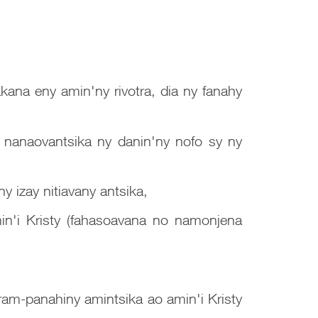
kana eny amin'ny rivotra, dia ny fanahy
ka nanaovantsika ny danin'ny nofo sy ny
 izay nitiavany antsika,
min'i Kristy (fahasoavana no namonjena
m-panahiny amintsika ao amin'i Kristy