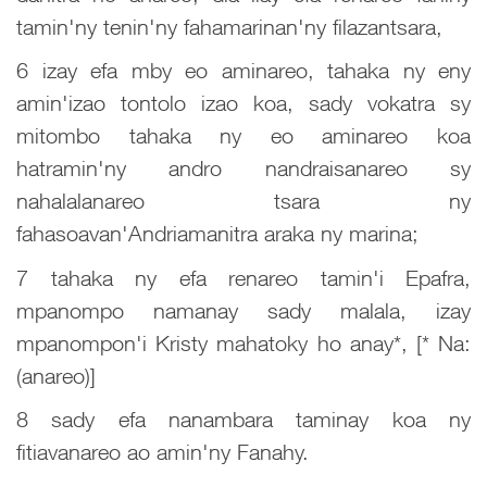
tamin'ny tenin'ny fahamarinan'ny filazantsara,
6 izay efa mby eo aminareo, tahaka ny eny
amin'izao tontolo izao koa, sady vokatra sy
mitombo tahaka ny eo aminareo koa
hatramin'ny andro nandraisanareo sy
nahalalanareo tsara ny
fahasoavan'Andriamanitra araka ny marina;
7 tahaka ny efa renareo tamin'i Epafra,
mpanompo namanay sady malala, izay
mpanompon'i Kristy mahatoky ho anay*, [* Na:
(anareo)]
8 sady efa nanambara taminay koa ny
fitiavanareo ao amin'ny Fanahy.