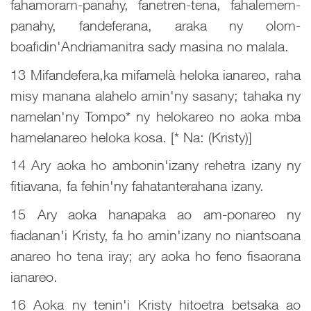
fahamoram-panahy, fanetren-tena, fahalemem-
panahy, fandeferana, araka ny olom-
boafidin'Andriamanitra sady masina no malala.
13 Mifandefera,ka mifamelà heloka ianareo, raha
misy manana alahelo amin'ny sasany; tahaka ny
namelan'ny Tompo* ny helokareo no aoka mba
hamelanareo heloka kosa. [* Na: (Kristy)]
14 Ary aoka ho ambonin'izany rehetra izany ny
fitiavana, fa fehin'ny fahatanterahana izany.
15 Ary aoka hanapaka ao am-ponareo ny
fiadanan'i Kristy, fa ho amin'izany no niantsoana
anareo ho tena iray; ary aoka ho feno fisaorana
ianareo.
16 Aoka ny tenin'i Kristy hitoetra betsaka ao