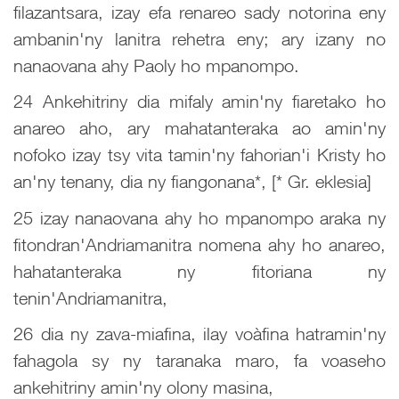
filazantsara, izay efa renareo sady notorina eny
ambanin'ny lanitra rehetra eny; ary izany no
nanaovana ahy Paoly ho mpanompo.
24 Ankehitriny dia mifaly amin'ny fiaretako ho
anareo aho, ary mahatanteraka ao amin'ny
nofoko izay tsy vita tamin'ny fahorian'i Kristy ho
an'ny tenany, dia ny fiangonana*, [* Gr. eklesia]
25 izay nanaovana ahy ho mpanompo araka ny
fitondran'Andriamanitra nomena ahy ho anareo,
hahatanteraka ny fitoriana ny
tenin'Andriamanitra,
26 dia ny zava-miafina, ilay voàfina hatramin'ny
fahagola sy ny taranaka maro, fa voaseho
ankehitriny amin'ny olony masina,