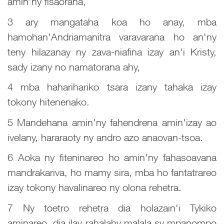
amin'ny fisaorana,
3 ary mangataha koa ho anay, mba
hamohan'Andriamanitra varavarana ho an'ny
teny hilazanay ny zava-niafina izay an'i Kristy,
sady izany no namatorana ahy,
4 mba haharihariko tsara izany tahaka izay
tokony hitenenako.
5 Mandehana amin'ny fahendrena amin'izay ao
ivelany, hararaoty ny andro azo anaovan-tsoa.
6 Aoka ny fiteninareo ho amin'ny fahasoavana
mandrakariva, ho mamy sira, mba ho fantatrareo
izay tokony havalinareo ny olona rehetra.
7 Ny toetro rehetra dia holazain'i Tykiko
aminareo, dia ilay rahalahy malala sy mpanompo