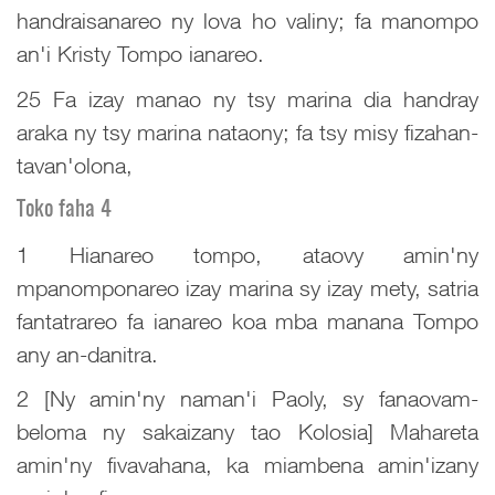
handraisanareo ny lova ho valiny; fa manompo
an'i Kristy Tompo ianareo.
25 Fa izay manao ny tsy marina dia handray
araka ny tsy marina nataony; fa tsy misy fizahan-
tavan'olona,
Toko faha 4
1 Hianareo tompo, ataovy amin'ny
mpanomponareo izay marina sy izay mety, satria
fantatrareo fa ianareo koa mba manana Tompo
any an-danitra.
2 [Ny amin'ny naman'i Paoly, sy fanaovam-
beloma ny sakaizany tao Kolosia] Mahareta
amin'ny fivavahana, ka miambena amin'izany