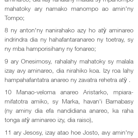
mahatoky ary namako manompo ao amin'ny
Tompo;
8 ny anton'ny nanirahako azy ho atỳ aminareo
indrindra dia ny hahafantaranareo ny toetray, sy
ny mba hamporisihany ny fonareo;
9 ary Onesimosy, rahalahy mahatoky sy malala
izay avy aminareo, dia nirahiko koa. Izy roa lahy
hampahafantatra anareo ny zavatra rehetra atỳ .
10 Manao-veloma anareo Aristarko, mpiara-
mifatotra amiko, sy Marka, havan'i Barnabasy
(ny aminy dia efa nandidiana anareo, ka raha
tonga atỳ aminareo izy, dia raiso),
11 ary Jesosy, izay atao hoe Josto, avy amin'ny