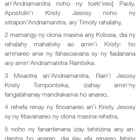
an'Andriamanitra noho ny toetr'ireo] Paoly,
Apostolin'i Kristy Jesosy noho ny
sitrapon'Andriamanitra, ary Timoty rahalahy,
2 mamangy ny olona masina any Kolosia, dia ny
rahalahy mahatoky ao amin'i Kristy: ho
aminareo anie ny fahasoavana sy ny fiadanana
avy amin'Andriamanitra Raintsika.
3 Misaotra an'Andriamanitra, Rain'i Jesosy
Kristy Tompontsika, izahay amin'ny
fangatahanay mandrakariva ho anareo,
4 rehefa renay ny finoanareo an'i Kristy Jesosy
sy ny fitiavanareo ny olona masina rehetra,
5 noho ny fanantenana izay tehirizina any an-
danitra ho anareo, dia ilay efa renareo fahiny