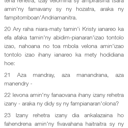
tena rehetra, izay velomina sy ampiraisina tsara
amin'ny famavany sy ny hozatra, araka ny
fampitomboan'Andriamanitra.
20 Ary raha niara-maty tamin'i Kristy ianareo ka
efa afaka tamin'ny abidim-pianaran'izao tontolo
izao, nahoana no toa mbola velona amin'izao
tontolo izao ihany ianareo ka mety hodidiana
hoe:
21 Aza mandray, aza manandrana, aza
manendry -
22 levona amin'ny fanaovana ihany izany rehetra
izany - araka ny didy sy ny fampianaran'olona?
23 Izany rehetra izany dia ankalazaina ho
fahendrena amin'ny fivavahana haitraitra sy ny