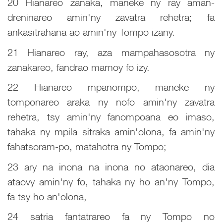
20 Hianareo zanaka, maneke ny ray aman-
dreninareo amin'ny zavatra rehetra; fa
ankasitrahana ao amin'ny Tompo izany.
21 Hianareo ray, aza mampahasosotra ny
zanakareo, fandrao mamoy fo izy.
22 Hianareo mpanompo, maneke ny
tomponareo araka ny nofo amin'ny zavatra
rehetra, tsy amin'ny fanompoana eo imaso,
tahaka ny mpila sitraka amin'olona, fa amin'ny
fahatsoram-po, matahotra ny Tompo;
23 ary na inona na inona no ataonareo, dia
ataovy amin'ny fo, tahaka ny ho an'ny Tompo,
fa tsy ho an'olona,
24 satria fantatrareo fa ny Tompo no