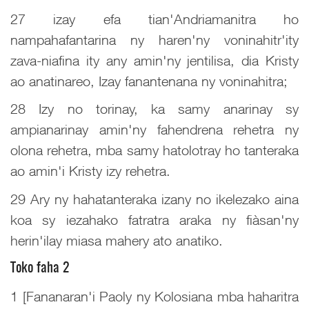
27 izay efa tian'Andriamanitra ho
nampahafantarina ny haren'ny voninahitr'ity
zava-niafina ity any amin'ny jentilisa, dia Kristy
ao anatinareo, Izay fanantenana ny voninahitra;
28 Izy no torinay, ka samy anarinay sy
ampianarinay amin'ny fahendrena rehetra ny
olona rehetra, mba samy hatolotray ho tanteraka
ao amin'i Kristy izy rehetra.
29 Ary ny hahatanteraka izany no ikelezako aina
koa sy iezahako fatratra araka ny fiàsan'ny
herin'ilay miasa mahery ato anatiko.
Toko faha 2
1 [Fananaran'i Paoly ny Kolosiana mba haharitra