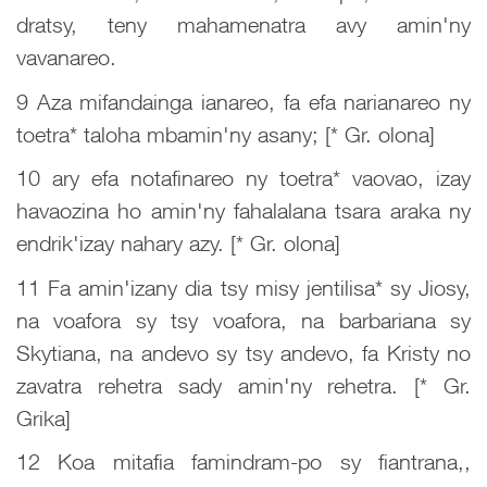
dratsy, teny mahamenatra avy amin'ny
vavanareo.
9 Aza mifandainga ianareo, fa efa narianareo ny
toetra* taloha mbamin'ny asany; [* Gr. olona]
10 ary efa notafinareo ny toetra* vaovao, izay
havaozina ho amin'ny fahalalana tsara araka ny
endrik'izay nahary azy. [* Gr. olona]
11 Fa amin'izany dia tsy misy jentilisa* sy Jiosy,
na voafora sy tsy voafora, na barbariana sy
Skytiana, na andevo sy tsy andevo, fa Kristy no
zavatra rehetra sady amin'ny rehetra. [* Gr.
Grika]
12 Koa mitafia famindram-po sy fiantrana,,