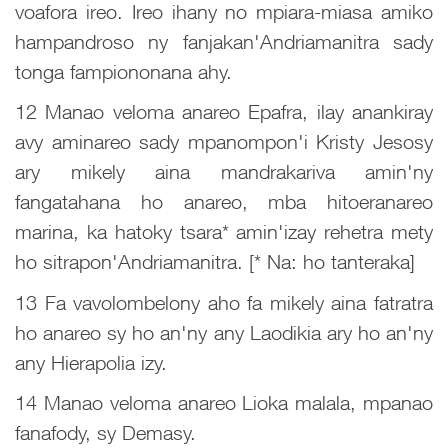
voafora ireo. Ireo ihany no mpiara-miasa amiko
hampandroso ny fanjakan'Andriamanitra sady
tonga fampiononana ahy.
12 Manao veloma anareo Epafra, ilay anankiray
avy aminareo sady mpanompon'i Kristy Jesosy
ary mikely aina mandrakariva amin'ny
fangatahana ho anareo, mba hitoeranareo
marina, ka hatoky tsara* amin'izay rehetra mety
ho sitrapon'Andriamanitra. [* Na: ho tanteraka]
13 Fa vavolombelony aho fa mikely aina fatratra
ho anareo sy ho an'ny any Laodikia ary ho an'ny
any Hierapolia izy.
14 Manao veloma anareo Lioka malala, mpanao
fanafody, sy Demasy.