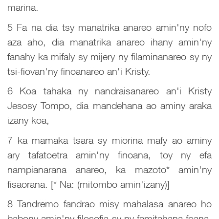
marina.
5 Fa na dia tsy manatrika anareo amin'ny nofo
aza aho, dia manatrika anareo ihany amin'ny
fanahy ka mifaly sy mijery ny filaminanareo sy ny
tsi-fiovan'ny finoanareo an'i Kristy.
6 Koa tahaka ny nandraisanareo an'i Kristy
Jesosy Tompo, dia mandehana ao aminy araka
izany koa,
7 ka mamaka tsara sy miorina mafy ao aminy
ary tafatoetra amin'ny finoana, toy ny efa
nampianarana anareo, ka mazoto* amin'ny
fisaorana. [* Na: (mitombo amin'izany)]
8 Tandremo fandrao misy mahalasa anareo ho
babony amin'ny filosofia sy ny famitahana foana,