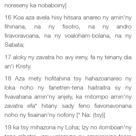
noreseny ka nobaboiny]
16 Koa aza avela hisy hitsara anareo ny amin'ny
fihinana, na ny fisotro, na ny andro
firavoravoana, na ny voaloham-bolana, na ny
Sabata;
17 aloky ny zavatra ho avy ireny, fa ny tenany dia
an'i Kristy.
18 Aza mety hofitahina tsy hahazoanareo ny
loka noho ny fanetren-tena haitraitra sy ny
fivavahana amin'ny anjely, ka mitompo amin'ny
zavatra efa* hitany sady feno fiavonavonana
noho ny fisainan'ny nofony [* Na: (tsy)]
19 ka tsy mihazona ny Loha; Izy no itomboan'ny