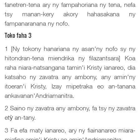
fanetren-tena ary ny fampahoriana ny tena, nefa
tsy manan-kery akory hahasakana ny
fampanaranana ny nofo.
Toko faha 3
1 [Ny tokony hanariana ny asan'ny nofo sy ny
hitondran-tena miendrika ny filazantsara] Koa
raha niara-natsangana tamin'i Kristy ianareo, dia
katsaho ny zavatra any ambony, any amin'ny
itoeran'i Kristy, Izay mipetraka eo an-tanana
ankavanan'Andriamanitra.
2 Saino ny zavatra any ambony, fa tsy ny zavatra
etỳ an-tany.
3 Fa efa maty ianareo, ary ny fiainanareo miara-
miafina amin'i Kristy ao amin'Andriamanitra.