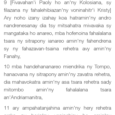
9 [Fivavahan'i Paoly ho an'ny Kolosiana, sy
filazana ny fahalehibiazan'ny voninahitr'i Kristy]
Ary noho izany izahay koa hatramin'ny andro
nandrenesanay dia tsy mitsahatra mivavaka sy
mangataka ho anareo, mba hofenoina fahalalana
tsara ny sitrapony ianareo amin'ny fahendrena
sy ny fahazavan-tsaina rehetra avy amin'ny
Fanahy,
10 mba handehananareo miendrika ny Tompo,
hanaovana ny sitrapony amin'ny zavatra rehetra,
dia mahavokatra amin'ny asa tsara rehetra sady
mitombo amin'ny fahalalana tsara
an'Andriamanitra,
11 ary ampahatanjahina amin'ny hery rehetra