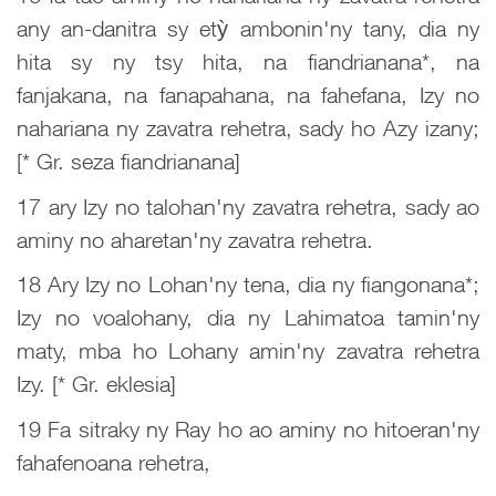
any an-danitra sy etỳ ambonin'ny tany, dia ny
hita sy ny tsy hita, na fiandrianana*, na
fanjakana, na fanapahana, na fahefana, Izy no
nahariana ny zavatra rehetra, sady ho Azy izany;
[* Gr. seza fiandrianana]
17 ary Izy no talohan'ny zavatra rehetra, sady ao
aminy no aharetan'ny zavatra rehetra.
18 Ary Izy no Lohan'ny tena, dia ny fiangonana*;
Izy no voalohany, dia ny Lahimatoa tamin'ny
maty, mba ho Lohany amin'ny zavatra rehetra
Izy. [* Gr. eklesia]
19 Fa sitraky ny Ray ho ao aminy no hitoeran'ny
fahafenoana rehetra,