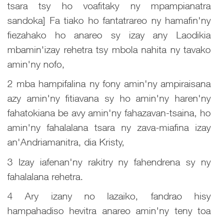
tsara tsy ho voafitaky ny mpampianatra
sandoka] Fa tiako ho fantatrareo ny hamafin'ny
fiezahako ho anareo sy izay any Laodikia
mbamin'izay rehetra tsy mbola nahita ny tavako
amin'ny nofo,
2 mba hampifalina ny fony amin'ny ampiraisana
azy amin'ny fitiavana sy ho amin'ny haren'ny
fahatokiana be avy amin'ny fahazavan-tsaina, ho
amin'ny fahalalana tsara ny zava-miafina izay
an'Andriamanitra, dia Kristy,
3 Izay iafenan'ny rakitry ny fahendrena sy ny
fahalalana rehetra.
4 Ary izany no lazaiko, fandrao hisy
hampahadiso hevitra anareo amin'ny teny toa