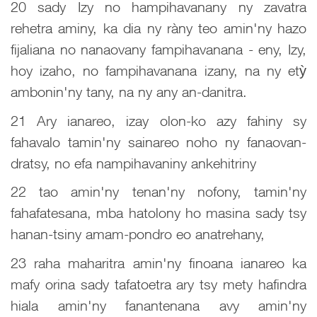
20 sady Izy no hampihavanany ny zavatra
rehetra aminy, ka dia ny ràny teo amin'ny hazo
fijaliana no nanaovany fampihavanana - eny, Izy,
hoy izaho, no fampihavanana izany, na ny etỳ
ambonin'ny tany, na ny any an-danitra.
21 Ary ianareo, izay olon-ko azy fahiny sy
fahavalo tamin'ny sainareo noho ny fanaovan-
dratsy, no efa nampihavaniny ankehitriny
22 tao amin'ny tenan'ny nofony, tamin'ny
fahafatesana, mba hatolony ho masina sady tsy
hanan-tsiny amam-pondro eo anatrehany,
23 raha maharitra amin'ny finoana ianareo ka
mafy orina sady tafatoetra ary tsy mety hafindra
hiala amin'ny fanantenana avy amin'ny