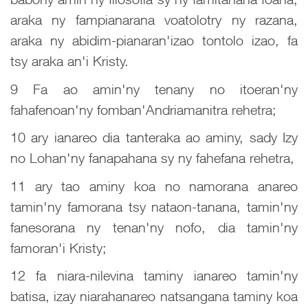
araka ny fampianarana voatolotry ny razana,
araka ny abidim-pianaran'izao tontolo izao, fa
tsy araka an'i Kristy.
9 Fa ao amin'ny tenany no itoeran'ny
fahafenoan'ny fomban'Andriamanitra rehetra;
10 ary ianareo dia tanteraka ao aminy, sady Izy
no Lohan'ny fanapahana sy ny fahefana rehetra,
11 ary tao aminy koa no namorana anareo
tamin'ny famorana tsy nataon-tanana, tamin'ny
fanesorana ny tenan'ny nofo, dia tamin'ny
famoran'i Kristy;
12 fa niara-nilevina taminy ianareo tamin'ny
batisa, izay niarahanareo natsangana taminy koa