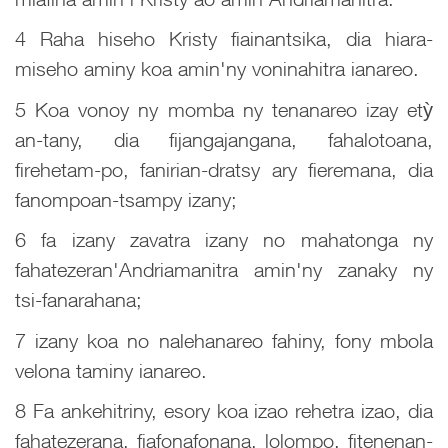
4 Raha hiseho Kristy fiainantsika, dia hiara-
miseho aminy koa amin'ny voninahitra ianareo.
5 Koa vonoy ny momba ny tenanareo izay etỳ
an-tany, dia fijangajangana, fahalotoana,
firehetam-po, fanirian-dratsy ary fieremana, dia
fanompoan-tsampy izany;
6 fa izany zavatra izany no mahatonga ny
fahatezeran'Andriamanitra amin'ny zanaky ny
tsi-fanarahana;
7 izany koa no nalehanareo fahiny, fony mbola
velona taminy ianareo.
8 Fa ankehitriny, esory koa izao rehetra izao, dia
fahatezerana, fiafonafonana, lolompo, fitenenan-