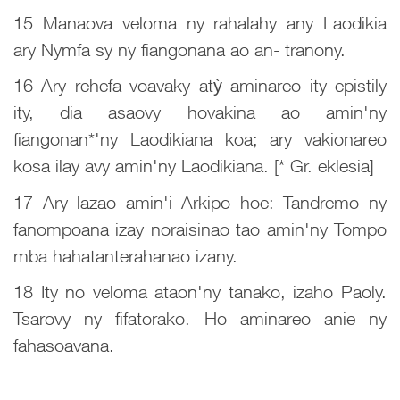
15 Manaova veloma ny rahalahy any Laodikia
ary Nymfa sy ny fiangonana ao an- tranony.
16 Ary rehefa voavaky atỳ aminareo ity epistily
ity, dia asaovy hovakina ao amin'ny
fiangonan*'ny Laodikiana koa; ary vakionareo
kosa ilay avy amin'ny Laodikiana. [* Gr. eklesia]
17 Ary lazao amin'i Arkipo hoe: Tandremo ny
fanompoana izay noraisinao tao amin'ny Tompo
mba hahatanterahanao izany.
18 Ity no veloma ataon'ny tanako, izaho Paoly.
Tsarovy ny fifatorako. Ho aminareo anie ny
fahasoavana.