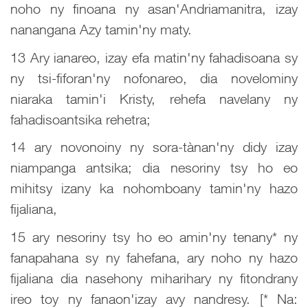
noho ny finoana ny asan'Andriamanitra, izay
nanangana Azy tamin'ny maty.
13 Ary ianareo, izay efa matin'ny fahadisoana sy
ny tsi-fiforan'ny nofonareo, dia novelominy
niaraka tamin'i Kristy, rehefa navelany ny
fahadisoantsika rehetra;
14 ary novonoiny ny sora-tànan'ny didy izay
niampanga antsika; dia nesoriny tsy ho eo
mihitsy izany ka nohomboany tamin'ny hazo
fijaliana,
15 ary nesoriny tsy ho eo amin'ny tenany* ny
fanapahana sy ny fahefana, ary noho ny hazo
fijaliana dia nasehony miharihary ny fitondrany
ireo toy ny fanaon'izay avy nandresy. [* Na: