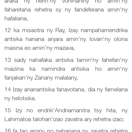
araka ny herin'ny voninahiny ho amin'ny
faharetana rehetra sy ny fandeferana amin'ny
hafaliana,
12 ka misaotra ny Ray, Izay nampahamendrika
antsika hanana anjara amin'ny lovan'ny olona
masina eo amin'ny mazava,
13 sady nahafaka antsika tamin'ny fahefan'ny
maizina ka namindra antsika ho amin'ny
fanjakan'ny Zanany malalany,
14 Izay ananantsika fanavotana, dia ny famelana
ny helotsika.
15 Izy no endrik'Andriamanitra tsy hita, ny
Lahimatoa talohan'izao zavatra ary rehetra izao;
16 fa tao aminy no nahariana ny zavatra rehetra