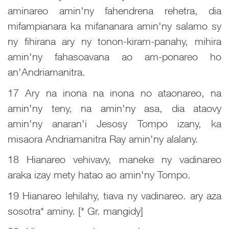
aminareo amin'ny fahendrena rehetra, dia
mifampianara ka mifananara amin'ny salamo sy
ny fihirana ary ny tonon-kiram-panahy, mihira
amin'ny fahasoavana ao am-ponareo ho
an'Andriamanitra.
17 Ary na inona na inona no ataonareo, na
amin'ny teny, na amin'ny asa, dia ataovy
amin'ny anaran'i Jesosy Tompo izany, ka
misaora Andriamanitra Ray amin'ny alalany.
18 Hianareo vehivavy, maneke ny vadinareo
araka izay mety hatao ao amin'ny Tompo.
19 Hianareo lehilahy, tiava ny vadinareo. ary aza
sosotra* aminy. [* Gr. mangidy]