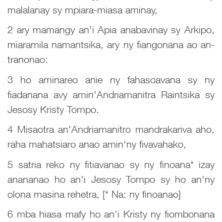
malalanay sy mpiara-miasa aminay,
2 ary mamangy an'i Apia anabavinay sy Arkipo,
miaramila namantsika, ary ny fiangonana ao an-
tranonao:
3 ho aminareo anie ny fahasoavana sy ny
fiadanana avy amin'Andriamanitra Raintsika sy
Jesosy Kristy Tompo.
4 Misaotra an'Andriamanitro mandrakariva aho,
raha mahatsiaro anao amin'ny fivavahako,
5 satria reko ny fitiavanao sy ny finoana* izay
anananao ho an'i Jesosy Tompo sy ho an'ny
olona masina rehetra, [* Na: ny finoanao]
6 mba hiasa mafy ho an'i Kristy ny fiombonana