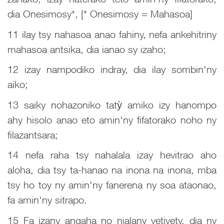
dia Onesimosy*, [* Onesimosy = Mahasoa]
11 ilay tsy nahasoa anao fahiny, nefa ankehitriny
mahasoa antsika, dia ianao sy izaho;
12 izay nampodiko indray, dia ilay sombin'ny
aiko;
13 saiky nohazoniko tatỳ amiko izy hanompo
ahy hisolo anao eto amin'ny fifatorako noho ny
filazantsara;
14 nefa raha tsy nahalala izay hevitrao aho
aloha, dia tsy ta-hanao na inona na inona, mba
tsy ho toy ny amin'ny fanerena ny soa ataonao,
fa amin'ny sitrapo.
15 Fa izany angaha no nialany vetivety, dia ny