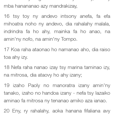
mba hanananao azy mandrakizay,
16 tsy toy ny andevo intsony anefa, fa efa
mihoatra noho ny andevo, dia rahalahy malala,
indrindra fa ho ahy, mainka fa ho anao, na
amin'ny nofo, na amin'ny Tompo.
17 Koa raha ataonao ho namanao aho, dia raiso
toa ahy izy.
18 Nefa raha nanao izay tsy marina taminao izy,
na mitrosa, dia ataovy ho ahy izany;
19 izaho Paoly no manoratra izany amin'ny
tanako, izaho no handoa izany - nefa tsy lazaiko
aminao fa mitrosa ny tenanao amiko aza ianao.
20 Eny, ry rahalahy, aoka hanana fifaliana avy