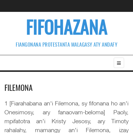
FIFOHAZANA
FIANGONANA PROTESTANTA MALAGASY ATY ANDAFY
FILEMONA
1 [Fiarahabana an'i Filemona, sy fifonana ho an'i
Onesimosy, ary fanaovam-beloma] Paoly,
mpifatotra an'i Kristy Jesosy, ary Timoty
rahalahy, mamangy an'i Filemona, izay