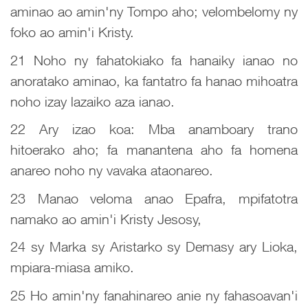
aminao ao amin'ny Tompo aho; velombelomy ny
foko ao amin'i Kristy.
21 Noho ny fahatokiako fa hanaiky ianao no
anoratako aminao, ka fantatro fa hanao mihoatra
noho izay lazaiko aza ianao.
22 Ary izao koa: Mba anamboary trano
hitoerako aho; fa manantena aho fa homena
anareo noho ny vavaka ataonareo.
23 Manao veloma anao Epafra, mpifatotra
namako ao amin'i Kristy Jesosy,
24 sy Marka sy Aristarko sy Demasy ary Lioka,
mpiara-miasa amiko.
25 Ho amin'ny fanahinareo anie ny fahasoavan'i