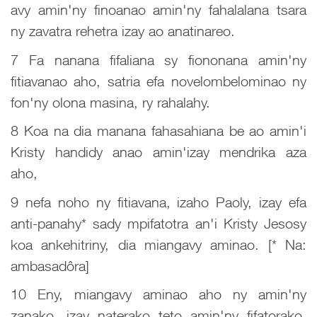
avy amin'ny finoanao amin'ny fahalalana tsara
ny zavatra rehetra izay ao anatinareo.
7 Fa nanana fifaliana sy fiononana amin'ny
fitiavanao aho, satria efa novelombelominao ny
fon'ny olona masina, ry rahalahy.
8 Koa na dia manana fahasahiana be ao amin'i
Kristy handidy anao amin'izay mendrika aza
aho,
9 nefa noho ny fitiavana, izaho Paoly, izay efa
anti-panahy* sady mpifatotra an'i Kristy Jesosy
koa ankehitriny, dia miangavy aminao. [* Na:
ambasadôra]
10 Eny, miangavy aminao aho ny amin'ny
zanako, izay naterako teto amin'ny fifatorako,