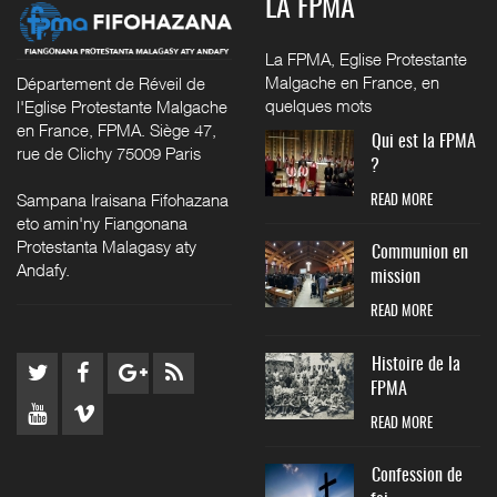
LA FPMA
La FPMA, Eglise Protestante
Malgache en France, en
Département de Réveil de
quelques mots
l'Eglise Protestante Malgache
en France, FPMA. Siège 47,
Qui est la FPMA
rue de Clichy 75009 Paris
?
Sampana Iraisana Fifohazana
READ MORE
eto amin'ny Fiangonana
Protestanta Malagasy aty
Communion en
Andafy.
mission
READ MORE
Histoire de la
FPMA
READ MORE
Confession de