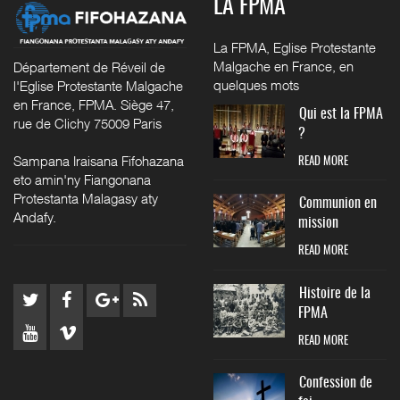
LA FPMA
La FPMA, Eglise Protestante
Malgache en France, en
Département de Réveil de
quelques mots
l'Eglise Protestante Malgache
en France, FPMA. Siège 47,
Qui est la FPMA
rue de Clichy 75009 Paris
?
Sampana Iraisana Fifohazana
READ MORE
eto amin'ny Fiangonana
Protestanta Malagasy aty
Communion en
Andafy.
mission
READ MORE
Histoire de la
FPMA
READ MORE
Confession de