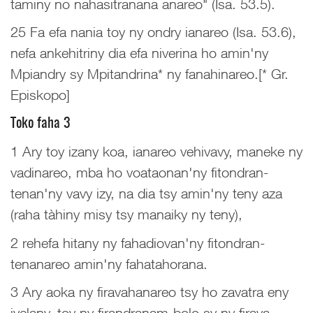
taminy no nahasitranana anareo" (Isa. 53.5).
25 Fa efa nania toy ny ondry ianareo (Isa. 53.6),
nefa ankehitriny dia efa niverina ho amin'ny
Mpiandry sy Mpitandrina* ny fanahinareo.[* Gr.
Episkopo]
Toko faha 3
1 Ary toy izany koa, ianareo vehivavy, maneke ny
vadinareo, mba ho voataonan'ny fitondran-
tenan'ny vavy izy, na dia tsy amin'ny teny aza
(raha tàhiny misy tsy manaiky ny teny),
2 rehefa hitany ny fahadiovan'ny fitondran-
tenanareo amin'ny fahatahorana.
3 Ary aoka ny firavahanareo tsy ho zavatra eny
ivelany, toy ny firandranam-bolo sy ny firava-