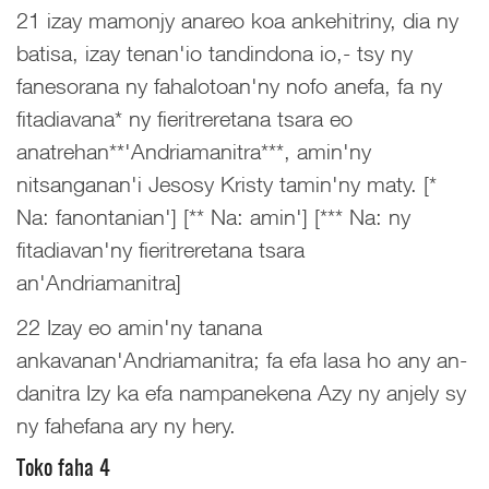
21 izay mamonjy anareo koa ankehitriny, dia ny
batisa, izay tenan'io tandindona io,- tsy ny
fanesorana ny fahalotoan'ny nofo anefa, fa ny
fitadiavana* ny fieritreretana tsara eo
anatrehan**'Andriamanitra***, amin'ny
nitsanganan'i Jesosy Kristy tamin'ny maty. [*
Na: fanontanian'] [** Na: amin'] [*** Na: ny
fitadiavan'ny fieritreretana tsara
an'Andriamanitra]
22 Izay eo amin'ny tanana
ankavanan'Andriamanitra; fa efa lasa ho any an-
danitra Izy ka efa nampanekena Azy ny anjely sy
ny fahefana ary ny hery.
Toko faha 4