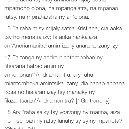
mpamono olona, na mpangalatra, na mpanao
ratsy, na mpiraharaha ny an'olona.
16 Fa raha misy mijaly satria Kristiana, dia aoka
tsy ho menatra izy; fa aoka hankalaza
an'Andriamanitra amin'izany anarana izany izy.
17 Fa tonga ny andro hiantombohan'ny
fitsarana hatrao amin'ny
ankohonan*'Andriamanitra; ary raha
miantomboka amintsika izany, dia hanao ahoana
kosa no hiafaran'izay tsy manaiky ny
filazantsaran'Andriamanitra? [* Gr. tranony]
18 Ary "raha saiky tsy voavonjy ny marina, aiza
no hisehoan ny ratsy fanahy sy sy ny mpanota?