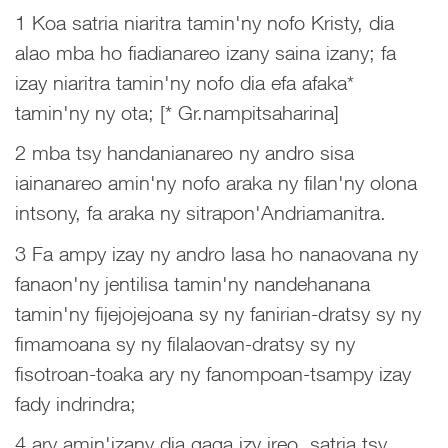
1 Koa satria niaritra tamin'ny nofo Kristy, dia
alao mba ho fiadianareo izany saina izany; fa
izay niaritra tamin'ny nofo dia efa afaka*
tamin'ny ny ota; [* Gr.nampitsaharina]
2 mba tsy handanianareo ny andro sisa
iainanareo amin'ny nofo araka ny filan'ny olona
intsony, fa araka ny sitrapon'Andriamanitra.
3 Fa ampy izay ny andro lasa ho nanaovana ny
fanaon'ny jentilisa tamin'ny nandehanana
tamin'ny fijejojejoana sy ny fanirian-dratsy sy ny
fimamoana sy ny filalaovan-dratsy sy ny
fisotroan-toaka ary ny fanompoan-tsampy izay
fady indrindra;
4 ary amin'izany dia gaga izy ireo, satria tsy