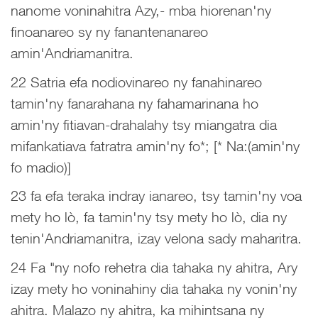
nanome voninahitra Azy,- mba hiorenan'ny
finoanareo sy ny fanantenanareo
amin'Andriamanitra.
22 Satria efa nodiovinareo ny fanahinareo
tamin'ny fanarahana ny fahamarinana ho
amin'ny fitiavan-drahalahy tsy miangatra dia
mifankatiava fatratra amin'ny fo*; [* Na:(amin'ny
fo madio)]
23 fa efa teraka indray ianareo, tsy tamin'ny voa
mety ho lò, fa tamin'ny tsy mety ho lò, dia ny
tenin'Andriamanitra, izay velona sady maharitra.
24 Fa "ny nofo rehetra dia tahaka ny ahitra, Ary
izay mety ho voninahiny dia tahaka ny vonin'ny
ahitra. Malazo ny ahitra, ka mihintsana ny