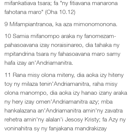
mifankatiava tsara; fa "ny fitiavana manarona
fahotana maro" (Oha 10.12)
9 Mifampiantranoa, ka aza mimonomonona.
10 Samia mifanompo araka ny fanomezam-
pahasoavana izay noraisinareo, dia tahaka ny
mpitandrina tsara ny fahasoavana maro samy
hafa izay an'Andriamanitra.
11 Rana misy olona miteny, dia aoka izy hiteny
toy ny milaza tenin'Andriamanitra, raha misy
olona manompo, dia aoka izy hanao izany araka
ny hery izay omen'Andriamanitra azy; mba
hankalazana an'Andriamanitra amin'ny zavatra
rehetra amin'ny alalan'i Jesosy Kristy; fa Azy ny
voninahitra sy ny fanjakana mandrakizay