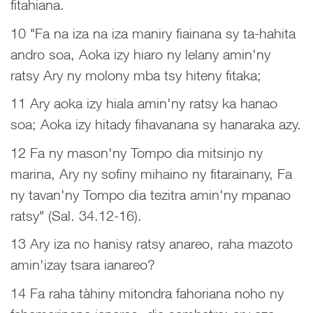
fitahiana.
10 "Fa na iza na iza maniry fiainana sy ta-hahita
andro soa, Aoka izy hiaro ny lelany amin'ny
ratsy Ary ny molony mba tsy hiteny fitaka;
11 Ary aoka izy hiala amin'ny ratsy ka hanao
soa; Aoka izy hitady fihavanana sy hanaraka azy.
12 Fa ny mason'ny Tompo dia mitsinjo ny
marina, Ary ny sofiny mihaino ny fitarainany, Fa
ny tavan'ny Tompo dia tezitra amin'ny mpanao
ratsy" (Sal. 34.12-16).
13 Ary iza no hanisy ratsy anareo, raha mazoto
amin'izay tsara ianareo?
14 Fa raha tàhiny mitondra fahoriana noho ny