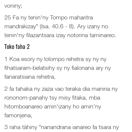
voniny;
25 Fa ny tenin'ny Tompo maharitra
mandrakizay" (Isa. 40.6 - 8). Ary izany no
tenin'ny filazantsara izay notorina taminareo.
Toko faha 2
1 Koa esory ny lolompo rehetra sy ny ny
fihatsaram-belatsihy sy ny fialonana ary ny
fanaratsiana rehetra,
2 fa tahaka ny zaza vao teraka dia maniria ny
rononom-panahy tsy misy fitaka, mba
hitomboanareo amin'izany ho amin'ny
famonjena,
3 raha tàhiny "nanandrana ianareo fa tsara ny