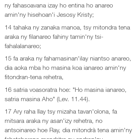
ny fahasoavana izay ho entina ho anareo
amin'ny hisehoan'i Jesosy Kristy;
14 tahaka ny zanaka manoa, tsy mitondra tena
araka ny filanareo fahiny tamin'ny tsi-
fahalalanareo;
15 fa araka ny fahamasinan'ilay niantso anareo,
dia aoka mba ho masina koa ianareo amin'ny
fitondran-tena rehetra,
16 satria voasoratra hoe: "Ho masina ianareo,
satria masina Aho" (Lev. 11.44).
17 Ary raha Ilay tsy mizaha tavan'olona, fa
mitsara araka ny asan'izy rehetra, no
antsoinareo hoe Ray, dia mitondrà tena amin'ny