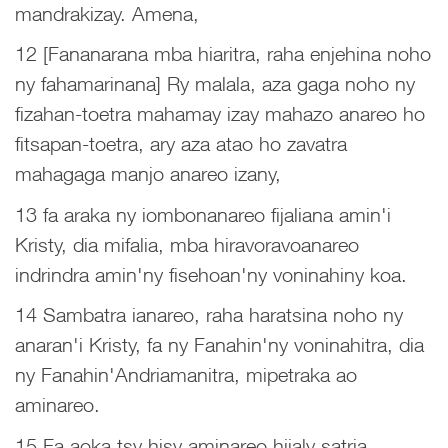
mandrakizay. Amena,
12 [Fananarana mba hiaritra, raha enjehina noho
ny fahamarinana] Ry malala, aza gaga noho ny
fizahan-toetra mahamay izay mahazo anareo ho
fitsapan-toetra, ary aza atao ho zavatra
mahagaga manjo anareo izany,
13 fa araka ny iombonanareo fijaliana amin'i
Kristy, dia mifalia, mba hiravoravoanareo
indrindra amin'ny fisehoan'ny voninahiny koa.
14 Sambatra ianareo, raha haratsina noho ny
anaran'i Kristy, fa ny Fanahin'ny voninahitra, dia
ny Fanahin'Andriamanitra, mipetraka ao
aminareo.
15 Fa aoka tsy hisy aminareo hijaly satria