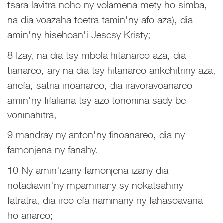
tsara lavitra noho ny volamena mety ho simba,
na dia voazaha toetra tamin'ny afo aza), dia
amin'ny hisehoan'i Jesosy Kristy;
8 Izay, na dia tsy mbola hitanareo aza, dia
tianareo, ary na dia tsy hitanareo ankehitriny aza,
anefa, satria inoanareo, dia iravoravoanareo
amin'ny fifaliana tsy azo tononina sady be
voninahitra,
9 mandray ny anton'ny finoanareo, dia ny
famonjena ny fanahy.
10 Ny amin'izany famonjena izany dia
notadiavin'ny mpaminany sy nokatsahiny
fatratra, dia ireo efa naminany ny fahasoavana
ho anareo;