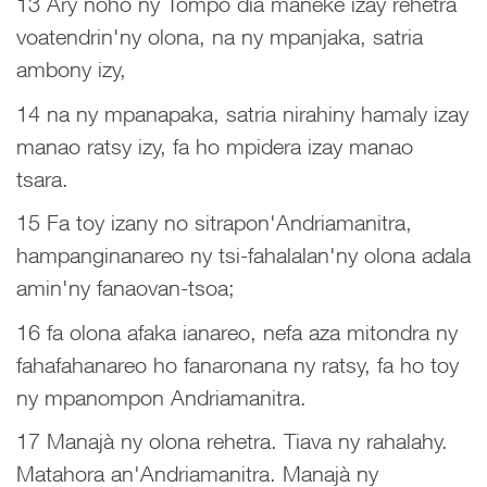
13 Ary noho ny Tompo dia maneke izay rehetra
voatendrin'ny olona, na ny mpanjaka, satria
ambony izy,
14 na ny mpanapaka, satria nirahiny hamaly izay
manao ratsy izy, fa ho mpidera izay manao
tsara.
15 Fa toy izany no sitrapon'Andriamanitra,
hampanginanareo ny tsi-fahalalan'ny olona adala
amin'ny fanaovan-tsoa;
16 fa olona afaka ianareo, nefa aza mitondra ny
fahafahanareo ho fanaronana ny ratsy, fa ho toy
ny mpanompon Andriamanitra.
17 Manajà ny olona rehetra. Tiava ny rahalahy.
Matahora an'Andriamanitra. Manajà ny