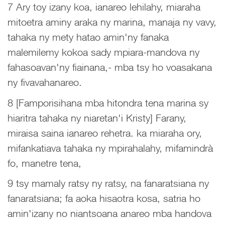
7 Ary toy izany koa, ianareo lehilahy, miaraha
mitoetra aminy araka ny marina, manaja ny vavy,
tahaka ny mety hatao amin'ny fanaka
malemilemy kokoa sady mpiara-mandova ny
fahasoavan'ny fiainana,- mba tsy ho voasakana
ny fivavahanareo.
8 [Famporisihana mba hitondra tena marina sy
hiaritra tahaka ny niaretan'i Kristy] Farany,
miraisa saina ianareo rehetra. ka miaraha ory,
mifankatiava tahaka ny mpirahalahy, mifamindrà
fo, manetre tena,
9 tsy mamaly ratsy ny ratsy, na fanaratsiana ny
fanaratsiana; fa aoka hisaotra kosa, satria ho
amin'izany no niantsoana anareo mba handova