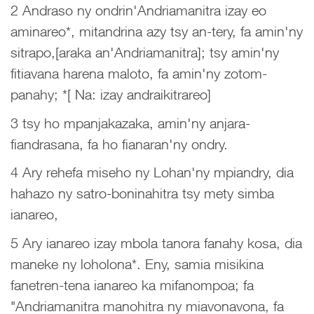
2 Andraso ny ondrin'Andriamanitra izay eo
aminareo*, mitandrina azy tsy an-tery, fa amin'ny
sitrapo,[araka an'Andriamanitra]; tsy amin'ny
fitiavana harena maloto, fa amin'ny zotom-
panahy; *[ Na: izay andraikitrareo]
3 tsy ho mpanjakazaka, amin'ny anjara-
fiandrasana, fa ho fianaran'ny ondry.
4 Ary rehefa miseho ny Lohan'ny mpiandry, dia
hahazo ny satro-boninahitra tsy mety simba
ianareo,
5 Ary ianareo izay mbola tanora fanahy kosa, dia
maneke ny loholona*. Eny, samia misikina
fanetren-tena ianareo ka mifanompoa; fa
"Andriamanitra manohitra ny miavonavona, fa