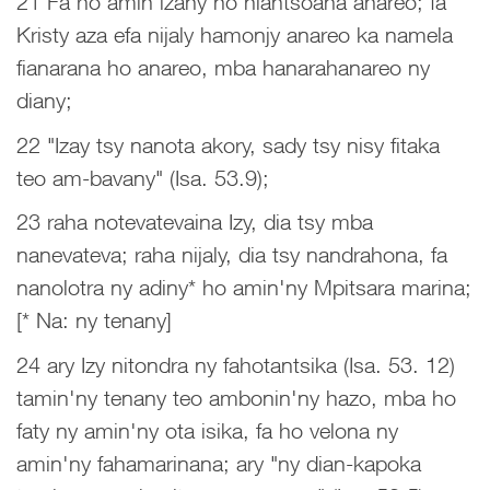
21 Fa ho amin'izany no niantsoana anareo; fa
Kristy aza efa nijaly hamonjy anareo ka namela
fianarana ho anareo, mba hanarahanareo ny
diany;
22 "Izay tsy nanota akory, sady tsy nisy fitaka
teo am-bavany" (Isa. 53.9);
23 raha notevatevaina Izy, dia tsy mba
nanevateva; raha nijaly, dia tsy nandrahona, fa
nanolotra ny adiny* ho amin'ny Mpitsara marina;
[* Na: ny tenany]
24 ary Izy nitondra ny fahotantsika (Isa. 53. 12)
tamin'ny tenany teo ambonin'ny hazo, mba ho
faty ny amin'ny ota isika, fa ho velona ny
amin'ny fahamarinana; ary "ny dian-kapoka