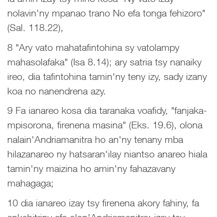
nolavin'ny mpanao trano No efa tonga fehizoro"
(Sal. 118.22),
8 "Ary vato mahatafintohina sy vatolampy
mahasolafaka" (Isa 8.14); ary satria tsy nanaiky
ireo, dia tafintohina tamin'ny teny izy, sady izany
koa no nanendrena azy.
9 Fa ianareo kosa dia taranaka voafidy, "fanjaka-
mpisorona, firenena masina" (Eks. 19.6), olona
nalain'Andriamanitra ho an'ny tenany mba
hilazanareo ny hatsaran'ilay niantso anareo hiala
tamin'ny maizina ho amin'ny fahazavany
mahagaga;
10 dia ianareo izay tsy firenena akory fahiny, fa