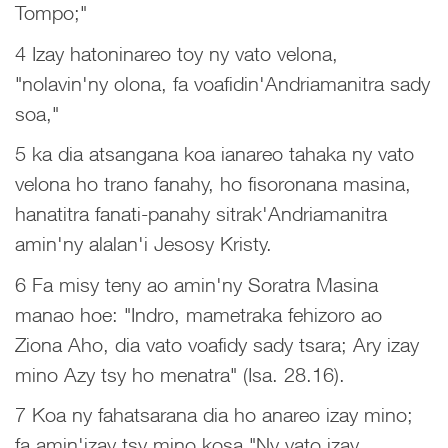
Tompo;"
4 Izay hatoninareo toy ny vato velona,
"nolavin'ny olona, fa voafidin'Andriamanitra sady
soa,"
5 ka dia atsangana koa ianareo tahaka ny vato
velona ho trano fanahy, ho fisoronana masina,
hanatitra fanati-panahy sitrak'Andriamanitra
amin'ny alalan'i Jesosy Kristy.
6 Fa misy teny ao amin'ny Soratra Masina
manao hoe: "Indro, mametraka fehizoro ao
Ziona Aho, dia vato voafidy sady tsara; Ary izay
mino Azy tsy ho menatra" (Isa. 28.16).
7 Koa ny fahatsarana dia ho anareo izay mino;
fa amin'izay tsy mino kosa "Ny vato izay