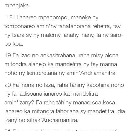
mpanjaka.
18 Hianareo mpanompo, maneke ny
tomponareo amin'ny fahatahorana rehetra, tsy
ny tsara sy ny malemy fanahy ihany, fa ny saro-
po koa.
19 Fa izao no ankasitrahana: raha misy olona
mitondra alahelo ka mandefitra ny tsy marina
noho ny fieritreretana ny amin'Andriamanitra.
20 Fa inona no laza, raha tàhiny kapohina noho
ny fahadisoana ianareo ka mandefitra
amin'izany? Fa raha tàhiny manao soa kosa
ianareo ka mitondra fahoriana sy mandefitra, dia
izany no sitrak'Andriamanitra.