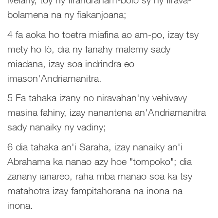
bolamena na ny fiakanjoana;
4 fa aoka ho toetra miafina ao am-po, izay tsy
mety ho lò, dia ny fanahy malemy sady
miadana, izay soa indrindra eo
imason'Andriamanitra.
5 Fa tahaka izany no niravahan'ny vehivavy
masina fahiny, izay nanantena an'Andriamanitra
sady nanaiky ny vadiny;
6 dia tahaka an'i Saraha, izay nanaiky an'i
Abrahama ka nanao azy hoe "tompoko"; dia
zanany ianareo, raha mba manao soa ka tsy
matahotra izay fampitahorana na inona na
inona.