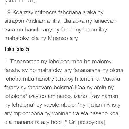
(Oha 11. 31).
19 Koa izay mitondra fahoriana araka ny
sitrapon'Andriamanitra, dia aoka ny fanaovan-
tsoa no hanolorany ny fanahiny ho an'ilay
mahatoky, dia ny Mpanao azy.
Toko faha 5
1 [Fananarana ny loholona mba ho malemy
fanahy sy ho mahatoky, ary fananarana ny olona
rehetra mba hanetry tena sy hitandrina. Vavaka
farany sy fanaovam-beloma] Koa ny amin'ny
loholona* izay eo aminareo, izaho, izay naman
ny loholona* sy vavolombelon'ny fijalian'i Kristy
ary mpiombona ny voninahitra efa haseho koa,
dia mananatra azy hoe: [* Gr. presbytera]