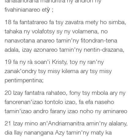
fahatahorana mandritra ny andron'ny
fivahinianareo etỳ ;
18 fa fantatrareo fa tsy zavatra mety ho simba,
tahaka ny volafotsy sy ny volamena, no
nanavotana anareo tamin'ny fitondran-tena
adala, izay azonareo tamin'ny nentin-drazana,
19 fa ny rà soan'i Kristy, toy ny ran'ny
zanak'ondry tsy misy kilema ary tsy misy
pentimpentina;
20 Izay fantatra rahateo, fony tsy mbola ary ny
fanorenan'izao tontolo izao, fa efa naseho
tamin'izao andro farany izao noho ny aminareo
21 Izay mino an'Andriamanitra amin'ny alalany,
dia Ilay nanangana Azy tamin'ny maty ka