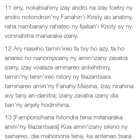
11 eny, nokatsahiny izay andro na izay toetry ny
andro notondroin'ny Fanahin'i Kristy ao anatiny,
raha nambarany rahateo ny fijalian'i Kristy sy ny
voninahitra manaraka izany.
12 Ary naseho tamin'ireo fa tsy ho azy, fa ho
anareo no nanompoany ny amin'izany zavatra
izany, izay voalaza aminareo ankehitriny,
tamin'ny tenin'ireo nitory ny filazantsara
taminareo amin'ny Fanahy Masina, Izay nirahina
avy tany an-danitra; izany zavatra izany dia
tian'ny anjely hodinihina.
13 [Famporisihana hitondra tena mifanaraka
anim'ny filazantsara] Koa amin'izany sikino ny
sainareo, dia mahonona tena, ka antenao tsara