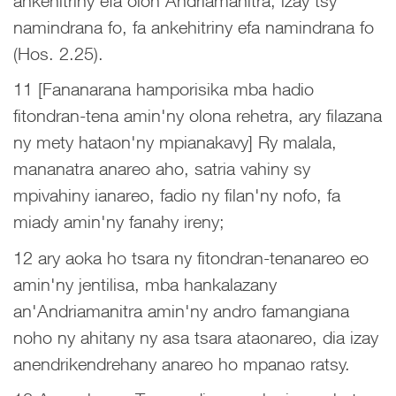
ankehitriny efa olon'Andriamanitra; izay tsy
namindrana fo, fa ankehitriny efa namindrana fo
(Hos. 2.25).
11 [Fananarana hamporisika mba hadio
fitondran-tena amin'ny olona rehetra, ary filazana
ny mety hataon'ny mpianakavy] Ry malala,
mananatra anareo aho, satria vahiny sy
mpivahiny ianareo, fadio ny filan'ny nofo, fa
miady amin'ny fanahy ireny;
12 ary aoka ho tsara ny fitondran-tenanareo eo
amin'ny jentilisa, mba hankalazany
an'Andriamanitra amin'ny andro famangiana
noho ny ahitany ny asa tsara ataonareo, dia izay
anendrikendrehany anareo ho mpanao ratsy.