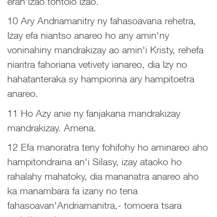
eran'izao tontolo izao.
10 Ary Andriamanitry ny fahasoavana rehetra,
Izay efa niantso anareo ho any amin'ny
voninahiny mandrakizay ao amin'i Kristy, rehefa
niaritra fahoriana vetivety ianareo, dia Izy no
hahatanteraka sy hampiorina ary hampitoetra
anareo.
11 Ho Azy anie ny fanjakana mandrakizay
mandrakizay. Amena.
12 Efa manoratra teny fohifohy ho aminareo aho
hampitondraina an'i Silasy, izay ataoko ho
rahalahy mahatoky, dia mananatra anareo aho
ka manambara fa izany no tena
fahasoavan'Andriamanitra,- tomoera tsara