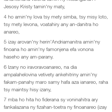
Jesosy Kristy tamin'ny maty,
4 ho amin'ny lova tsy mety simba, tsy misy loto,
tsy mety levona, voatahiry any an-danitra ho
anareo,
5 izay arovan'ny herin'Andriamanitra amin'ny
finoana ho amin'ny famonjena efa vonona
haseho any am-parany.
6 Izany no iravoravoanareo, na dia
ampalahelovina vetivety ankehitriny amin'ny
fakam-panahy maro samy hafa aza ianareo, raha
tsy maintsy hisy izany,
7 mba ho hita ho fiderana sy voninahitra ary
fankalazana ny fizahan-toetra ny finoanareo (izay