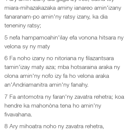
miara-mihazakazaka aminy ianareo amin'izany
fanaranam-po amin'ny ratsy izany, ka dia
teneniny ratsy;
5 nefa hampamoahin'ilay efa vonona hitsara ny
velona sy ny maty
6 Fa noho izany no nitoriana ny filazantsara
tamin'izay maty aza; mba hotsaraina araka ny
olona amin'ny nofo izy fa ho velona araka
an'Andriamanitra amin'ny fanahy.
7 Fa antomotra ny faran'ny zavatra rehetra; koa
hendre ka mahonòna tena ho amin'ny
fivavahana.
8 Ary mihoatra noho ny zavatra rehetra,