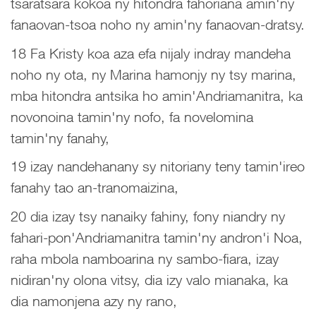
tsaratsara kokoa ny hitondra fahoriana amin'ny
fanaovan-tsoa noho ny amin'ny fanaovan-dratsy.
18 Fa Kristy koa aza efa nijaly indray mandeha
noho ny ota, ny Marina hamonjy ny tsy marina,
mba hitondra antsika ho amin'Andriamanitra, ka
novonoina tamin'ny nofo, fa novelomina
tamin'ny fanahy,
19 izay nandehanany sy nitoriany teny tamin'ireo
fanahy tao an-tranomaizina,
20 dia izay tsy nanaiky fahiny, fony niandry ny
fahari-pon'Andriamanitra tamin'ny andron'i Noa,
raha mbola namboarina ny sambo-fiara, izay
nidiran'ny olona vitsy, dia izy valo mianaka, ka
dia namonjena azy ny rano,