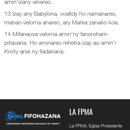
amin'izany ianareo.
13 Izay any Babylona, voafidy ho namanareo,
manao veloma anareo, ary Marka zanako koa.
14 Mifanaova veloma amin'ny fanoroham-
pitiavana. Ho aminareo rehetra izay ao amin'i
Kristy anie ny fiadanana.
LA FPMA
La FPMA, Eglise Protestante