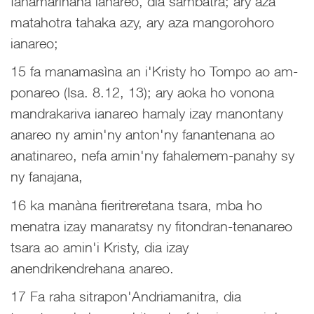
fahamarinana ianareo, dia sambatra; ary aza
matahotra tahaka azy, ary aza mangorohoro
ianareo;
15 fa manamasìna an i'Kristy ho Tompo ao am-
ponareo (Isa. 8.12, 13); ary aoka ho vonona
mandrakariva ianareo hamaly izay manontany
anareo ny amin'ny anton'ny fanantenana ao
anatinareo, nefa amin'ny fahalemem-panahy sy
ny fanajana,
16 ka manàna fieritreretana tsara, mba ho
menatra izay manaratsy ny fitondran-tenanareo
tsara ao amin'i Kristy, dia izay
anendrikendrehana anareo.
17 Fa raha sitrapon'Andriamanitra, dia