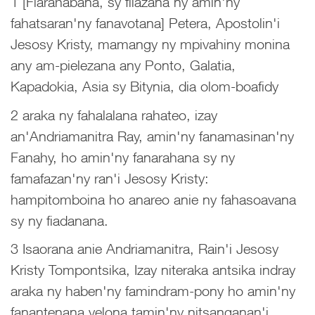
1 [Fiarahabana, sy filazana ny amin'ny
fahatsaran'ny fanavotana] Petera, Apostolin'i
Jesosy Kristy, mamangy ny mpivahiny monina
any am-pielezana any Ponto, Galatia,
Kapadokia, Asia sy Bitynia, dia olom-boafidy
2 araka ny fahalalana rahateo, izay
an'Andriamanitra Ray, amin'ny fanamasinan'ny
Fanahy, ho amin'ny fanarahana sy ny
famafazan'ny ran'i Jesosy Kristy:
hampitomboina ho anareo anie ny fahasoavana
sy ny fiadanana.
3 Isaorana anie Andriamanitra, Rain'i Jesosy
Kristy Tompontsika, Izay niteraka antsika indray
araka ny haben'ny famindram-pony ho amin'ny
fanantenana velona tamin'ny nitsanganan'i