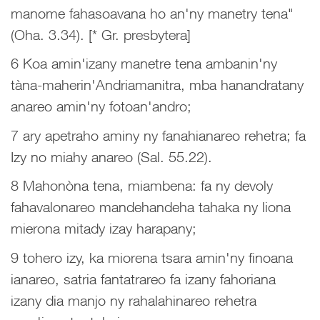
manome fahasoavana ho an'ny manetry tena"
(Oha. 3.34). [* Gr. presbytera]
6 Koa amin'izany manetre tena ambanin'ny
tàna-maherin'Andriamanitra, mba hanandratany
anareo amin'ny fotoan'andro;
7 ary apetraho aminy ny fanahianareo rehetra; fa
Izy no miahy anareo (Sal. 55.22).
8 Mahonòna tena, miambena: fa ny devoly
fahavalonareo mandehandeha tahaka ny liona
mierona mitady izay harapany;
9 tohero izy, ka miorena tsara amin'ny finoana
ianareo, satria fantatrareo fa izany fahoriana
izany dia manjo ny rahalahinareo rehetra